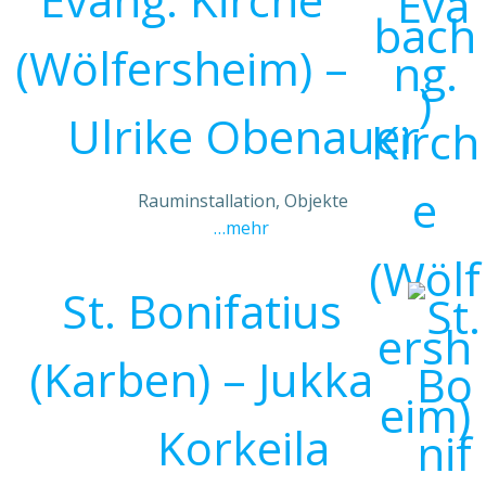
(Wölfersheim) –
Ulrike Obenauer
Rauminstallation, Objekte
…mehr
St. Bonifatius
(Karben) – Jukka
Korkeila