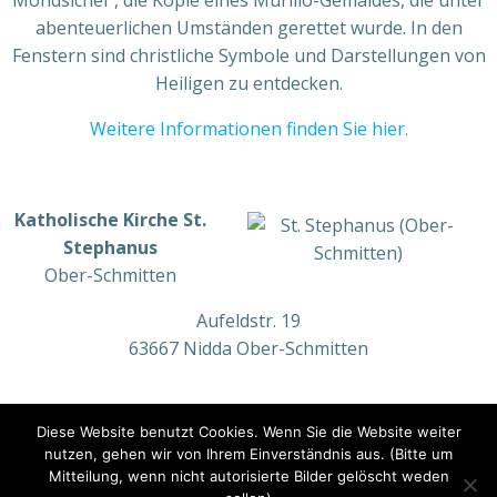
abenteuerlichen Umständen gerettet wurde. In den
Fenstern sind christliche Symbole und Darstellungen von
Heiligen zu entdecken.
Weitere Informationen finden Sie hier.
Katholische Kirche St.
Stephanus
Ober-Schmitten
Aufeldstr. 19
63667 Nidda Ober-Schmitten
Diese Website benutzt Cookies. Wenn Sie die Website weiter
nutzen, gehen wir von Ihrem Einverständnis aus. (Bitte um
DATENSCHUTZERKLÄRUNG
IMPRESSUM
Mitteilung, wenn nicht autorisierte Bilder gelöscht weden