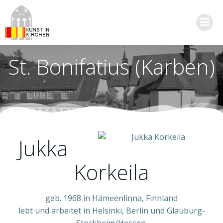
Zum
Inhalt
springen
St. Bonifatius (Karben)
Jukka
Korkeila
geb. 1968 in Hämeenlinna, Finnland
lebt und arbeitet in Helsinki, Berlin und Glauburg-
Stockheim/Hessen.