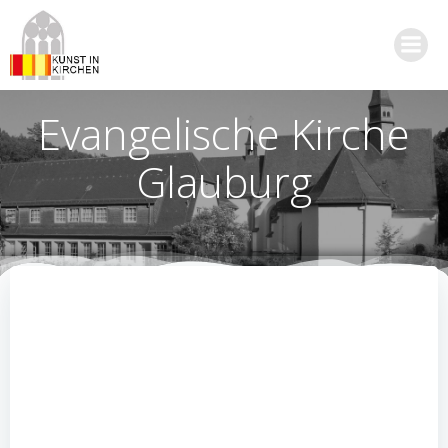
Zum
Inhalt
springen
Evangelische Kirche
Glauburg